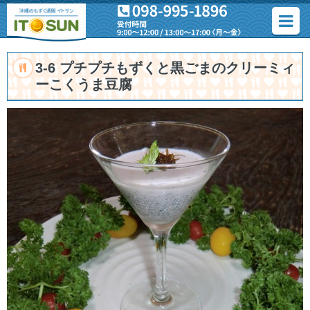
3-6 プチプチもずくと黒ごまのクリーミィ
ーこくうま豆腐