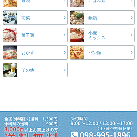
麺類
ごはん類
前菜
鍋類
小麦
菓子類
ミックス
おかず
パン類
その他