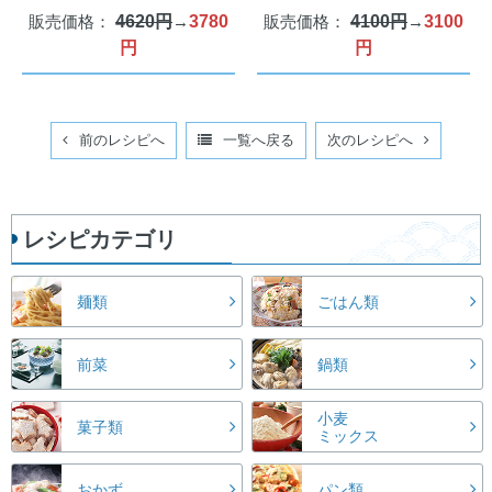
販売価格：
4620円
→
3780
販売価格：
4100円
→
3100
円
円
前のレシピへ
一覧へ戻る
次のレシピへ
レシピカテゴリ
麺類
ごはん類
前菜
鍋類
小麦
菓子類
ミックス
おかず
パン類