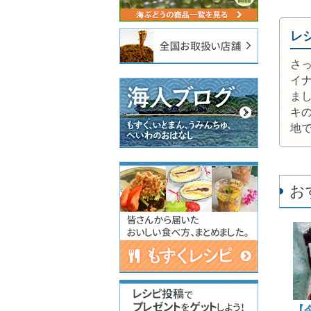
レ
さ
イ
ま
キ
地
お
【