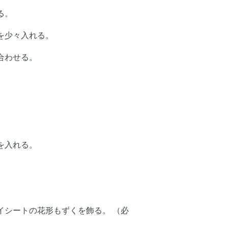
る。
を少々入れる。
合わせる。
を入れる。
イシートの花形もずくを飾る。 （必