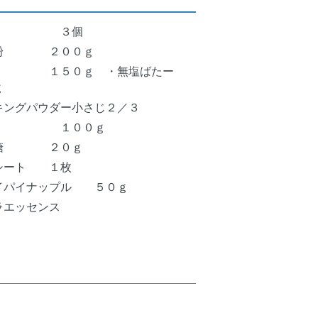
卵 ３個
麦粉 ２００ｇ
糖 １５０ｇ ・無塩ばたー
ｇ
キングパウダー小さじ２／３
ずく １００ｇ
砂糖 ２０ｇ
シート １枚
イパイナップル ５０ｇ
ラエッセンス