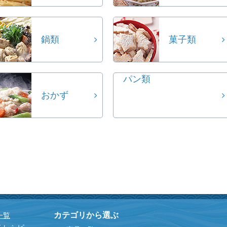
鍋類
菓子類
パン類
おかず
カテゴリから選ぶ
一覧