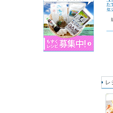
た
セ
レ