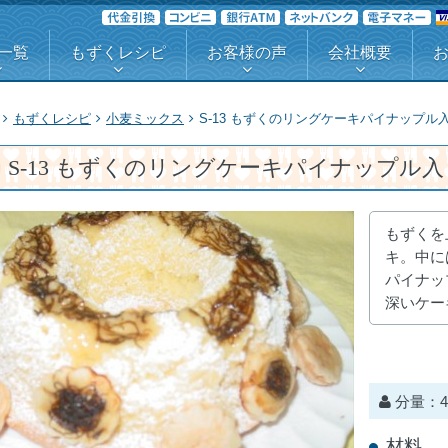
一覧
もずくレシピ
お客様の声
会社概要
もずくレシピ
小麦ミックス
S-13 もずくのリングケーキパイナップル
S-13 もずくのリングケーキパイナップル入
もずくを
キ。中に
パイナッ
深いケー
分量：
材料