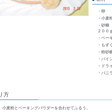
・
・小
・砂
２００
・ベー
・も
・粉
・パイ
・ドラ
・バニ
り方
小麦粉とベーキングパウダーを合わせてふるう。