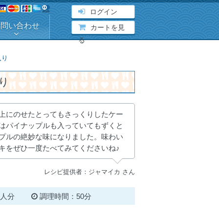
ログイン
お問い合わせ
カートを見
る
入り
り
上にのせたとってもさっくりしたケー
はパイナップルも入っていてもずくと
プルの絶妙な味になりました。味わい
キをぜひ一度たべてみてくださいね♪
レシピ提供者：ジャマイカ さん
4人分
調理時間：50分