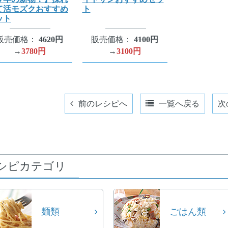
て活モズクおすすめ
ト
ット
販売価格：
4620円
販売価格：
4100円
→
3780円
→
3100円
前のレシピへ
一覧へ戻る
次
シピカテゴリ
麺類
ごはん類