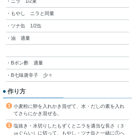
・ニラ 1/2束
・もやし ニラと同量
・ツナ缶 1/2缶
・油 適量
・Bポン酢 適量
・B七味唐辛子 少々
作り方
1
小麦粉に卵を入れかき混ぜて、水・だしの素を入れ
てさらにかき混ぜる。
1
塩抜き・水切りしたもずくとニラを適当な長さ（３
㎝ぐらい）に切って、もやし・ツナ缶と一緒に①へ