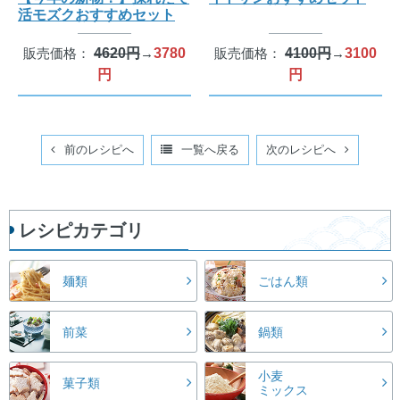
活モズクおすすめセット
販売価格：
4620円
→
3780
販売価格：
4100円
→
3100
円
円
前のレシピへ
一覧へ戻る
次のレシピへ
レシピカテゴリ
麺類
ごはん類
前菜
鍋類
小麦
菓子類
ミックス