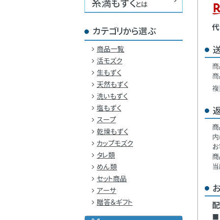
カテゴリから選ぶ
商品一覧
活モズク
生もずく
天然もずく
洗いもずく
塩もずく
スープ
乾燥もずく
カップモズク
タレ類
めん類
セット商品
アーサ
贈答＆ギフト