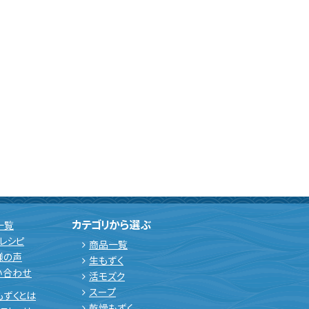
カテゴリから選ぶ
一覧
レシピ
商品一覧
様の声
生もずく
い合わせ
活モズク
スープ
もずくとは
乾燥もずく