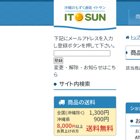
トッ
下記にメールアドレスを入力
し登録ボタンを押して下さい。
商
変更・解除・お知らせはこち
該当商
ら
サイト内検索