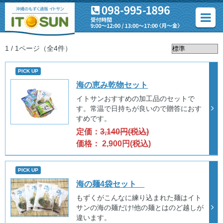
1 / 1ページ
（全4件）
PICK UP
海の恵み乾物セット
イトサンおすすめの加工品のセットで
す。常温で日持ちが良いので贈答におす
すめです。
定価：
3,140円(税込)
価格： 2,900円(税込)
PICK UP
海の麺4袋セット
もずくがこんなに練り込まれた麺はイト
サンの海の麺だけ!他の麺とはのど越しが
違います。