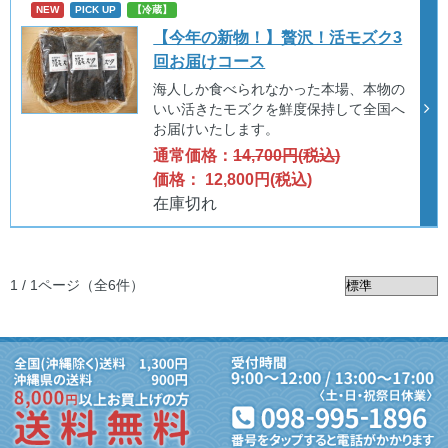
NEW
PICK UP
【冷蔵】
【今年の新物！】贅沢！活モズク3
回お届けコース
海人しか食べられなかった本場、本物の
いい活きたモズクを鮮度保持して全国へ
お届けいたします。
通常価格：
14,700円(税込)
価格： 12,800円(税込)
在庫切れ
1 / 1ページ
（全6件）