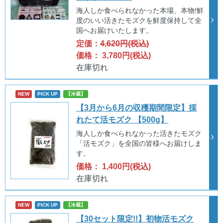
海人しか食べられなかった本場、本物!鮮
度のいい活きたモズクを鮮度保持して全
国へお届けいたします。
定価：
4,620円(税込)
価格： 3,780円(税込)
在庫切れ
NEW
PICK UP
【冷蔵】
【3月から6月の収穫期間限定】採
れたて活モズク 【500g】
海人しか食べられなかった活きたモズク
「活モズク」を全国の皆様へお届けしま
す。
価格： 1,400円(税込)
在庫切れ
NEW
PICK UP
【冷蔵】
【30セット限定!!】初物活モズク