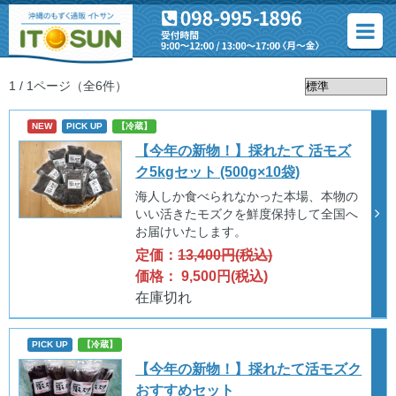
1 / 1ページ
（全6件）
NEW
PICK UP
【冷蔵】
【今年の新物！】採れたて 活モズ
ク5kgセット (500g×10袋)
海人しか食べられなかった本場、本物の
いい活きたモズクを鮮度保持して全国へ
お届けいたします。
定価：
13,400円(税込)
価格： 9,500円(税込)
在庫切れ
PICK UP
【冷蔵】
【今年の新物！】採れたて活モズク
おすすめセット