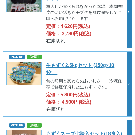
海人しか食べられなかった本場、本物!鮮
度のいい活きたモズクを鮮度保持して全
国へお届けいたします。
定価：
4,620円(税込)
価格： 3,780円(税込)
在庫切れ
PICK UP
【冷蔵】
生もずく2.5kgセット (250g×10
袋)
旬の時期と変わらぬおいしさ！ 冷凍保
存で鮮度保持した生もずくです。
定価：
5,800円(税込)
価格： 4,500円(税込)
在庫切れ
PICK UP
【冷蔵】
もずくスープ七味入セット(18食入)