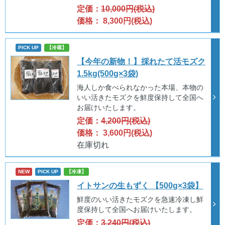
定価：
10,000円(税込)
価格： 8,300円(税込)
PICK UP
【冷蔵】
【今年の新物！】採れたて活モズク
1.5kg(500g×3袋)
海人しか食べられなかった本場、本物の
いい活きたモズクを鮮度保持して全国へ
お届けいたします。
定価：
4,200円(税込)
価格： 3,600円(税込)
在庫切れ
NEW
PICK UP
【冷凍】
イトサンの生もずく 【500g×3袋】
鮮度のいい活きたモズクを急速冷凍し鮮
度保持して全国へお届けいたします。
定価：
3,240円(税込)