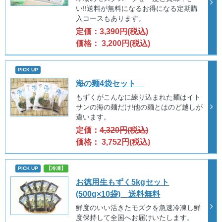
い!!送料が無料になるお得になる定期購
入コースもあります。
定価：
3,390円(税込)
価格： 3,200円(税込)
PICK UP
海の麺4袋セット
もずくがこんなに練り込まれた麺はイト
サンの海の麺だけ!他の麺とはのど越しが
違います。
定価：
4,320円(税込)
価格： 3,752円(税込)
PICK UP
【冷凍】
お徳用生もずく5kgセット
(500g×10袋) 送料無料
鮮度のいい活きたモズクを急速冷凍し鮮
度保持して全国へお届けいたします。