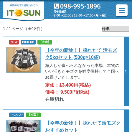
1 / 1ページ
（全18件）
NEW
PICK UP
【冷蔵】
【今年の新物！】採れたて 活モズ
ク5kgセット (500g×10袋)
海人しか食べられなかった本場、本物の
いい活きたモズクを鮮度保持して全国へ
お届けいたします。
定価：
13,400円(税込)
価格： 9,500円(税込)
在庫切れ
PICK UP
【冷蔵】
【今年の新物！】採れたて活モズク
おすすめセット