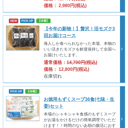
価格： 2,980円(税込)
NEW
PICK UP
【冷蔵】
【今年の新物！】贅沢！活モズク3
回お届けコース
海人しか食べられなかった本場、本物の
いい活きたモズクを鮮度保持して全国へ
お届けいたします。
通常価格：
14,700円(税込)
価格： 12,800円(税込)
在庫切れ
PICK UP
【冷蔵】
お徳用もずくスープ36食(七味・生
姜)セット
本場のシャキシャキ食感のもずくスープ
がお湯をかけるだけの簡単調理でいただ
けます！！時間のないあ朝の腸活におす