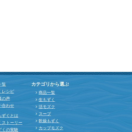
カテゴリから選ぶ
一覧
くレシピ
商品一覧
様の声
生もずく
い合わせ
活モズク
スープ
もずくとは
乾燥もずく
くストーリー
カップモズク
ずくの実験