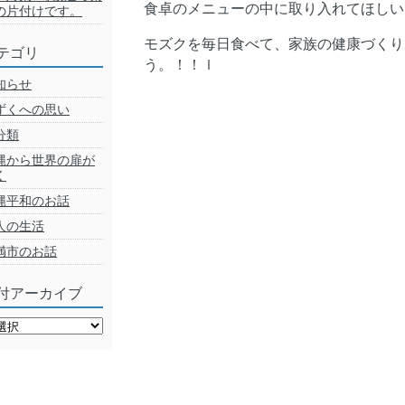
食卓のメニューの中に取り入れてほしい
の片付けです。
モズクを毎日食べて、家族の健康づくり
テゴリ
う。！！ｌ
知らせ
ずくへの思い
分類
縄から世界の扉が
く
縄平和のお話
人の生活
満市のお話
付アーカイブ