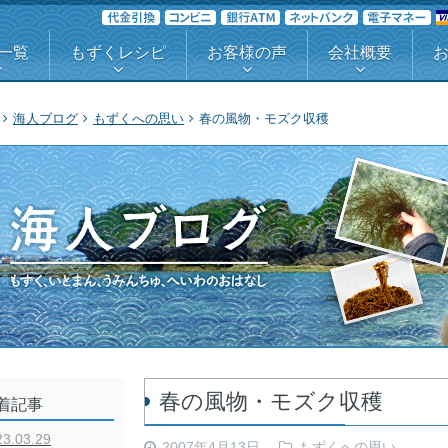
一覧
もずくレシピ
お客様の声
会社概要
海人ブログ
もずくへの思い
春の風物・モズク収穫
春の風物・モズク収穫
着記事
23.03.29
2007年4月13日
もずくへの思い