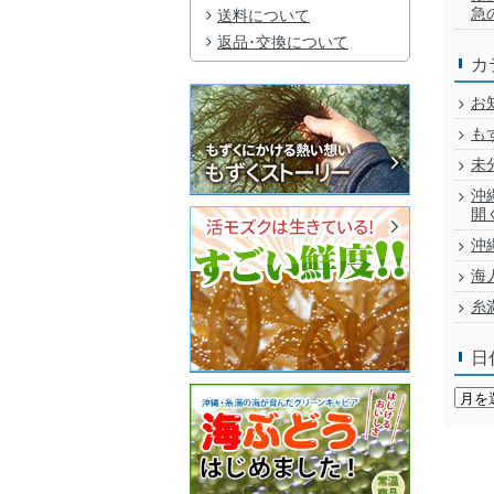
急
送料について
返品･交換について
カ
お
も
未
沖
開
沖
海
糸
日