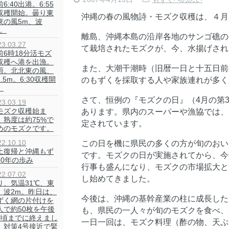
6:40出港。6:55
収穫開始。曇り東
沖縄の春の風物詩・モズク収穫は、４月
東の風5m、波
m。
離島、沖縄本島の沿岸各地のサンゴ礁の
23.03.27
て栽培されたモズクが、今、水揚げされ
前6時18分活モズ
収穫へ港を出漁。
また、大潮干潮時（旧暦一日と十五日前
雨。北北東の風、
.5m。6:30収穫開
のもずくを採取する人や家族連れが多く
。
さて、恒例の『モズクの日』（4月の第
23.03.19
モズク収穫始ま
あります。県内のスーパーや漁協では、
。熟度は約75%で
定されています。
めのモズクです。
22.10.10
この日を機に県民の多くの方が旬のおい
土復帰と沖縄もず
です。モズクの日が実施されてから、今
50年の歩み
行事も盛んになり、モズクの市場拡大と
22.07.02
し始めてきました。
り、気温31℃、東
、波2m。昨日は、
今後は、沖縄の基幹産業の柱に成長した
ずく網の片付けを
人で約50枚を午後
も、県民の一人々が旬のモズクを食べ、
時頃までに終えまし
一日一回は、モズク料理（酢の物、天ぷ
。対策4号接近で緊