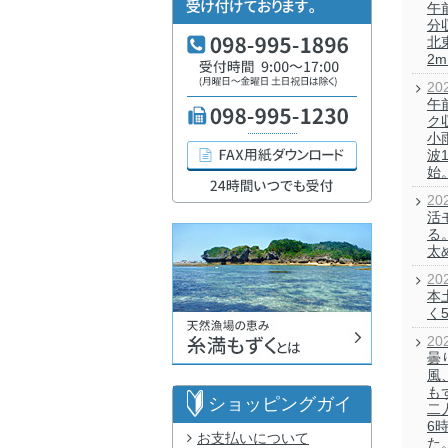
午前
分
北
2
20
午
ク
小
波1
始
20
活
る
太
20
本
く
20
曇
風
も
ショッピングガイ
二
6
お支払いについて
ド
た