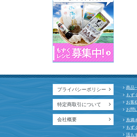
商品
プライバシーポリシー
もず
お客
特定商取引について
お問
会社概要
糸満
もず
活も