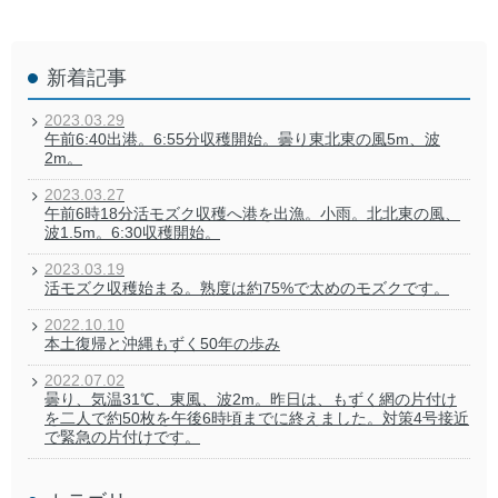
新着記事
2023.03.29
午前6:40出港。6:55分収穫開始。曇り東北東の風5m、波
2m。
2023.03.27
午前6時18分活モズク収穫へ港を出漁。小雨。北北東の風、
波1.5m。6:30収穫開始。
2023.03.19
活モズク収穫始まる。熟度は約75%で太めのモズクです。
2022.10.10
本土復帰と沖縄もずく50年の歩み
2022.07.02
曇り、気温31℃、東風、波2m。昨日は、もずく網の片付け
を二人で約50枚を午後6時頃までに終えました。対策4号接近
で緊急の片付けです。